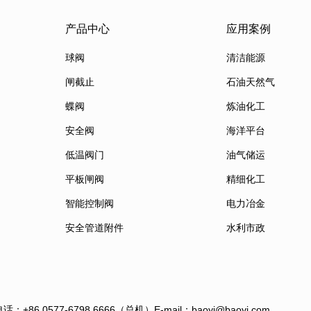
产品中心
应用案例
球阀
清洁能源
闸截止
石油天然气
蝶阀
炼油化工
安全阀
海洋平台
低温阀门
油气储运
平板闸阀
精细化工
智能控制阀
电力冶金
安全管道附件
水利市政
电话：+86 0577-6798 6666（总机）
E-mail：baoyi@baoyi.com