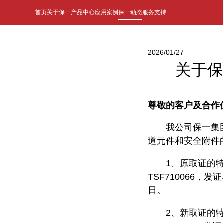
首页
关于保一
产品中心
应用案例
保一动态
服务支持
2026/01/27
关于保
尊敬的客户及合作
我公司保一集
道元件和安全附件
1、原取证的特
TSF710066，
日。
2、新取证的特