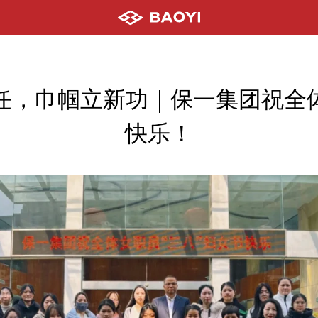
任，巾帼立新功｜保一集团祝全
快乐！