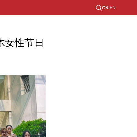
|
CN
EN
体女性节日